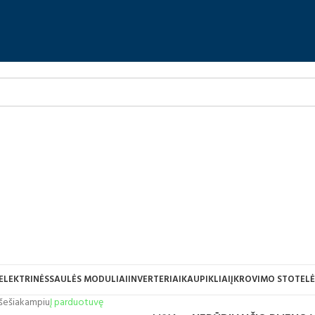
ELEKTRINĖS
SAULĖS MODULIAI
INVERTERIAI
KAUPIKLIAI
ĮKROVIMO STOTELĖ
u šešiakampiu
Į parduotuvę