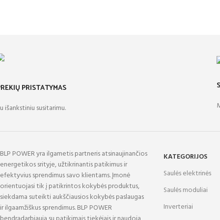
PREKIŲ PRISTATYMAS
M
u išankstiniu susitarimu.
BLP POWER yra ilgametis partneris atsinaujinančios
KATEGORIJOS
energetikos srityje, užtikrinantis patikimus ir
Saulės elektrinės
efektyvius sprendimus savo klientams. Įmonė
orientuojasi tik į patikrintos kokybės produktus,
Saulės moduliai
siekdama suteikti aukščiausios kokybės paslaugas
Inverteriai
ir ilgaamžiškus sprendimus. BLP POWER
bendradarbiauja su patikimais tiekėjais ir naudoja