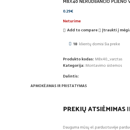
M8X40 NERŪDIJANČIO PLIENO V
0.29
€
Neturime
Add to compare
Įtraukti į mėg
18
klientų domisi šia preke
Produkto kodas:
M8x40_varztas
Kategorija:
Montavimo sistemos
Dalintis:
APMOKĖJIMAS IR PRISTATYMAS
PREKIŲ ATSIĖMIMAS
I
Dauguma mūsų el. parduotuvėje parduod