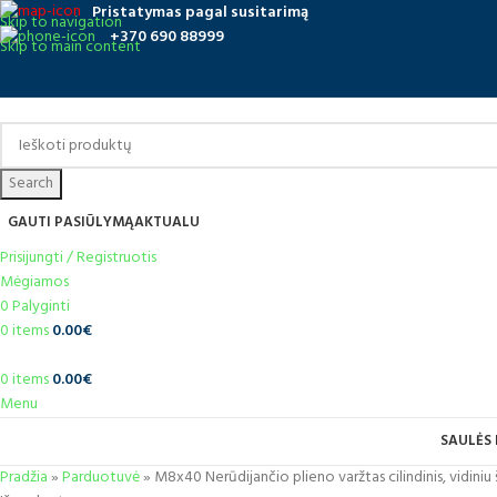
Pristatymas pagal susitarimą
Skip to navigation
+370 690 88999
Skip to main content
Search
GAUTI PASIŪLYMĄ
AKTUALU
Prisijungti / Registruotis
Mėgiamos
0
Palyginti
0
items
0.00
€
0
items
0.00
€
Menu
SAULĖS 
Pradžia
»
Parduotuvė
»
M8x40 Nerūdijančio plieno varžtas cilindinis, vidini