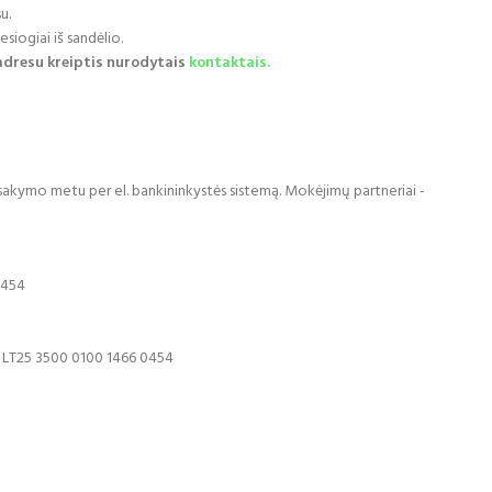
u.
siogiai iš sandėlio.
adresu kreiptis nurodytais
kontaktais.
užsakymo metu per el. bankininkystės sistemą. Mokėjimų partneriai -
0454
: LT25 3500 0100 1466 0454