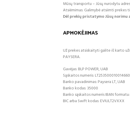
Mūsų transportu – Jūsų nurodytu adres
Atsiėmimas: Galimybė atsiimti prekes tie
Dėl prekių pristatymo Jūsų norimu 
APMOKĖJIMAS
Už prekes atsiskaityti galite iš karto 
PAYSERA.
Gavėjas: BLP POWER, UAB
Sąskaitos numeris: LT25350001001466
Banko pavadinimas: Paysera LT, UAB
Banko kodas: 35000
Banko sąskaitos numeris IBAN formatu
BIC arba Swift kodas: EVIULT2VXXX