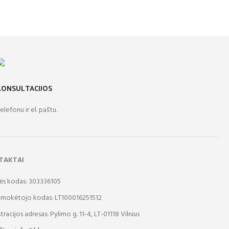
KONSULTACIJOS
elefonu ir el. paštu.
TAKTAI
ės kodas: 303336105
mokėtojo kodas: LT100016251512
tracijos adresas: Pylimo g. 11-4, LT-01118 Vilnius