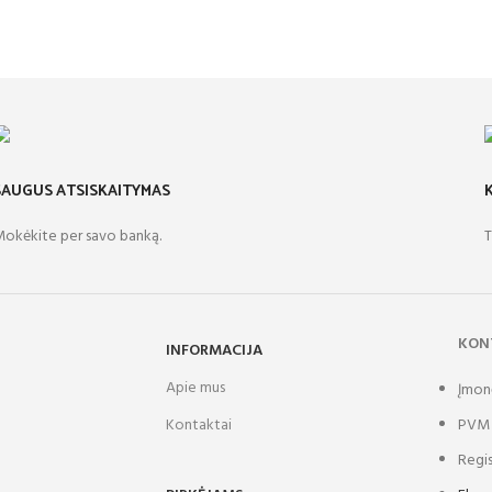
SAUGUS ATSISKAITYMAS
okėkite per savo banką.
T
KON
INFORMACIJA
Apie mus
Įmon
Kontaktai
PVM 
Regis