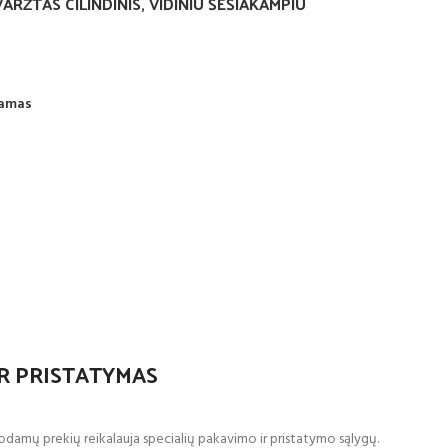
ARŽTAS CILINDINIS, VIDINIU ŠEŠIAKAMPIU
iamas
R PRISTATYMAS
amų prekių reikalauja specialių pakavimo ir pristatymo sąlygų.