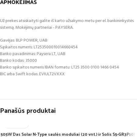
APMOKĖJIMAS
Už prekes atsiskaityti galite iš karto užsakymo metu per el. bankininkystės
sistemą. Mokėjimų partneriai - PAYSERA.
Gavėjas: BLP POWER, UAB
Sąskaitos numeris: LT253500010014660454
Banko pavadinimas: Paysera LT, UAB
Banko kodas: 35000
Banko sąskaitos numeris IBAN formatu: LT25 3500 0100 1466 0454
BIC arba Swift kodas: EVIULT2VXXX
Panašūs produktai
505W Das Solar N-Type saulės moduliai (20 vnt.) ir Solis S5-GR3P10K