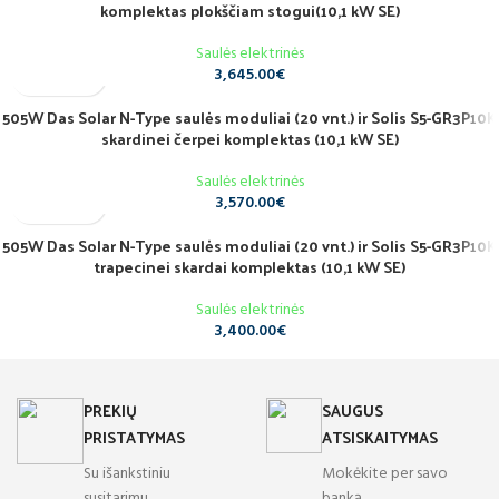
komplektas plokščiam stogui(10,1 kW SE)
Saulės elektrinės
3,645.00
€
505W Das Solar N-Type saulės moduliai (20 vnt.) ir Solis S5-GR3P10K
skardinei čerpei komplektas (10,1 kW SE)
Saulės elektrinės
3,570.00
€
505W Das Solar N-Type saulės moduliai (20 vnt.) ir Solis S5-GR3P10K
trapecinei skardai komplektas (10,1 kW SE)
Saulės elektrinės
3,400.00
€
PREKIŲ
SAUGUS
PRISTATYMAS
ATSISKAITYMAS
Su išankstiniu
Mokėkite per savo
susitarimu.
banką.