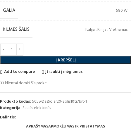
GALIA
580 W
KILMĖS ŠALIS
Italija
,
Kinija
,
Vietnamas
Į KREPŠELĮ
Add to compare
Įtraukti į mėgiamas
33
klientai domisi šia preke
Produkto kodas:
505wDasSolar20-Solis10tr/bit-1
Kategorija:
Saulės elektrinės
Dalintis:
APRAŠYMAS
APMOKĖJIMAS IR PRISTATYMAS