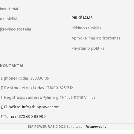
Inverteriai
PIRKĖJAMS
Kaupikliai
Pirkimo taisyklės
Įkrovimo stotelės
Apmokėjimas ir pristatymas
Privatumo politika
KONTAKTAI
Įmonės kodas: 303336105
PVM mokėtojo kodas: LT100016251512
Registracijos adresas: Pylimo g. 11-4, LT-01118 Vilnius
El. paštas: info@blppower.com
Tel. nr.: +370 690 88999
BLP POWER, UAB
2026 Sukurta su
Futureweb.lt