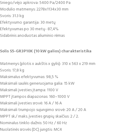
Sniego/vėjo apkrova: 5400 Pa/2400 Pa
Modulio matmenys: 2278x1134x30 mm
Svoris: 31.3 kg
Efektyvumo garantija: 30 metų
Efektyvumas po 30 metų- 87,4%
Sidabrinis anoduotas aliuminio rėmas
Solis S5-GR3P10K (10 kW galios) charakteristika
Matmenys (plotis x aukštis x gylis): 310 x 563 x 219 mm
Svoris: 17,8 kg
Maksimalus efektyvumas: 98,5 %
Maksimali saulės generuojama galia: 15 kW
Maksimali įvesties įtampa: 1100 V
MPPT įtampos diapazonas: 160–1000 V
Maksimali įvesties srovė: 16 A / 16 A
Maksimali trumpojo sujungimo srovė: 20 A / 20 A
MPPT sk./ maks. įvesties grupių skaičius: 2 / 2.
Nominalus tinklo dažnis: 50 Hz / 60 Hz
Nuolatinės srovės (DC) jungtis: MC4