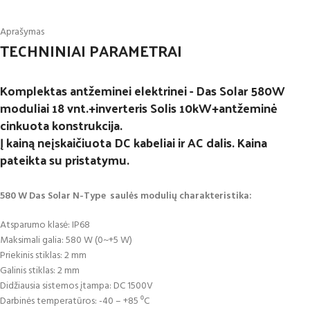
Aprašymas
TECHNINIAI PARAMETRAI
Komplektas antžeminei elektrinei - Das Solar 580W
moduliai 18 vnt.+inverteris Solis 10kW+antžeminė
cinkuota konstrukcija.
Į kainą neįskaičiuota DC kabeliai ir AC dalis. Kaina
pateikta su pristatymu.
580 W Das Solar N-Type saulės modulių charakteristika:
Atsparumo klasė: IP68
Maksimali galia: 580 W (0~+5 W)
Priekinis stiklas: 2 mm
Galinis stiklas: 2 mm
Didžiausia sistemos įtampa: DC 1500V
Darbinės temperatūros: -40 – +85 ⁰C