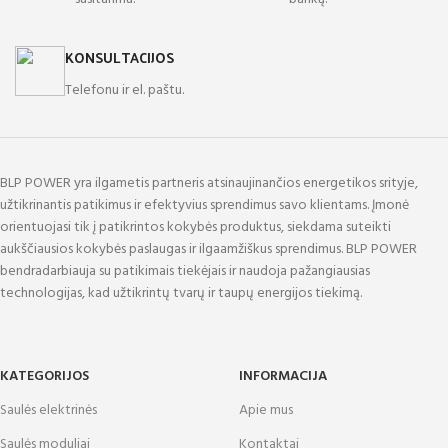
KONSULTACIJOS
Telefonu ir el. paštu.
BLP POWER yra ilgametis partneris atsinaujinančios energetikos srityje,
užtikrinantis patikimus ir efektyvius sprendimus savo klientams. Įmonė
orientuojasi tik į patikrintos kokybės produktus, siekdama suteikti
aukščiausios kokybės paslaugas ir ilgaamžiškus sprendimus. BLP POWER
bendradarbiauja su patikimais tiekėjais ir naudoja pažangiausias
technologijas, kad užtikrintų tvarų ir taupų energijos tiekimą.
KATEGORIJOS
INFORMACIJA
Saulės elektrinės
Apie mus
Saulės moduliai
Kontaktai