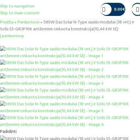
Skip to navigation
0.00
€
Skip to main content
Pradžia
»
Parduotuvė
»
580W Das Solar N-Type saulės moduliai (18 vnt.) ir
Solis S5-GR3P10K antžeminė cinkuota konstrukcija(10,44 kW SE)
Į parduotuvę
Padidinti